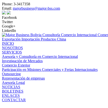
Phone:
3-3417358
Email:
majorbusiness@major-bss.com
Facebook
Twitter
Google+
LinkedIn
Exportación Importación Productos China
INICIO
NOSOTROS
SERVICIOS
Asesoría y Consultoría en Comercio Internacional
Investigación de Mercados
Comercio Exterior
Participación en Misiones Comerciales y Ferias Internacionales
Outsourcing
Representación de empresas
Asesoría Legal
NOTICIAS
BOLETINES
ENLACES
CONTACTAR